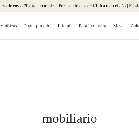
azo de envío 20 días laborables | Precios directos de fábrica todo el año | Fabr
vinílicas
Papel pintado
Infantil
Para la nevera
Mesa
Cab
mobiliario