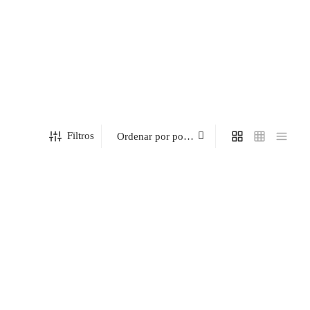
Filtros
lló
Vinilo Decorativo a Medida Estándar brillo
34,90
€
Choose an option