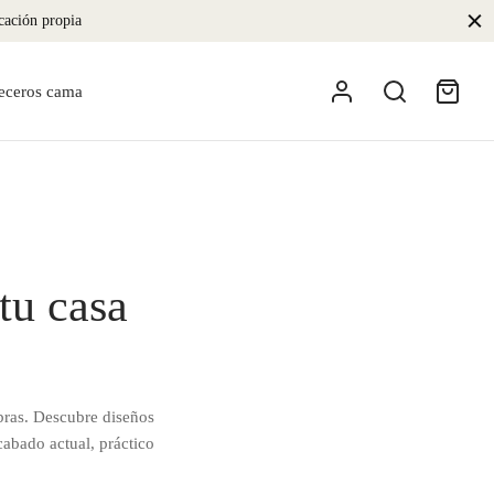
icación propia
eceros cama
tu casa
bras. Descubre diseños
cabado actual, práctico