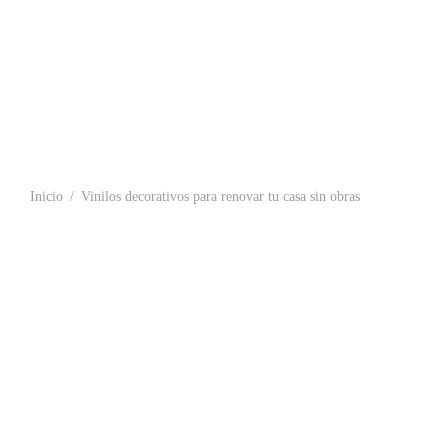
Inicio
/
Vinilos decorativos para renovar tu casa sin obras
Espátula para aplicar vinilos y papel pintado
Set de 24 Azu
4,73
€
9,99
€
-
39,99
Añadir al carrito
Seleccionar o