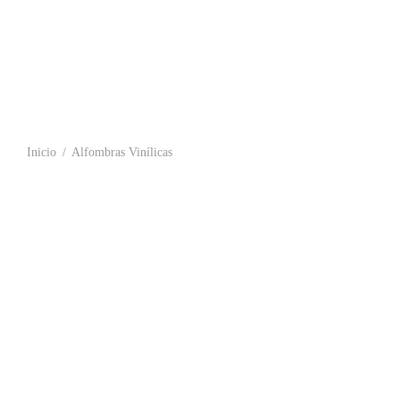
Inicio
/
Alfombras Vinílicas
Alfombra Vinílica a Medida para Interior
Alfombra Viní
estándar
12,99
€
-
279,
39,00
€
Seleccionar o
Choose an option