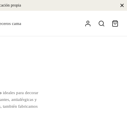
icación propia
eceros cama
o
ideales para decorar
ntes, antialérgicas y
as, también fabricamos