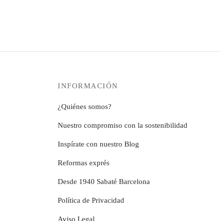
precios:
producto
Seleccionar o
opciones
desde
tiene
se
12,99€
múltiples
pueden
hasta
variantes.
elegir
279,99€
Las
en
opciones
la
se
página
INFORMACIÓN
pueden
de
elegir
producto
¿Quiénes somos?
en
la
Nuestro compromiso con la sostenibilidad
página
Inspírate con nuestro Blog
de
producto
Reformas exprés
Desde 1940 Sabaté Barcelona
Política de Privacidad
Aviso Legal