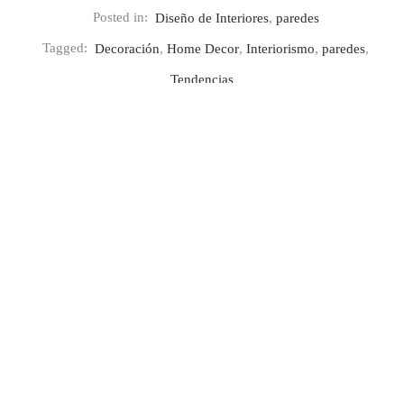
Posted in:
Diseño de Interiores
,
paredes
Tagged:
Decoración
,
Home Decor
,
Interiorismo
,
paredes
,
Tendencias
Share
Previous
Diseña tu oficina en casa
Next
Decorando el cuarto de baño