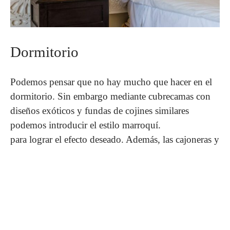
Dormitorio
Podemos pensar que no hay mucho que hacer en el
dormitorio. Sin embargo mediante cubrecamas con
diseños exóticos y fundas de cojines similares
podemos introducir el estilo marroquí.
para lograr el efecto deseado. Además, las cajoneras y
armarios de madera pueden decorarse añadiendo
azulejos de vinilo
en las puertas o el doble frente. La
combinación de diseños marroquíes y madera natural
funciona muy bien en conjunto. Apostar por las
alfombras es también una buena opción para esta
estancia de la casa.