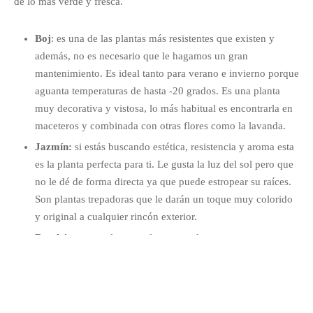
de lo más verde y fresca.
Boj
: es una de las plantas más resistentes que existen y
además, no es necesario que le hagamos un gran
mantenimiento. Es ideal tanto para verano e invierno porque
aguanta temperaturas de hasta -20 grados. Es una planta
muy decorativa y vistosa, lo más habitual es encontrarla en
maceteros y combinada con otras flores como la lavanda.
Jazmín:
si estás buscando estética, resistencia y aroma esta
es la planta perfecta para ti. Le gusta la luz del sol pero que
no le dé de forma directa ya que puede estropear su raíces.
Son plantas trepadoras que le darán un toque muy colorido
y original a cualquier rincón exterior.
Bambú:
es una planta perfecta para decorar terrazas y es
habitual utilizarla para crear barreras visuales que dejen
pasar la luz o para separar diferentes espacios. Esta muy de
moda para crear ambientes modernos y minimalistas. Si no
tienes mucho espacio, lo recomendado es plantarlo en