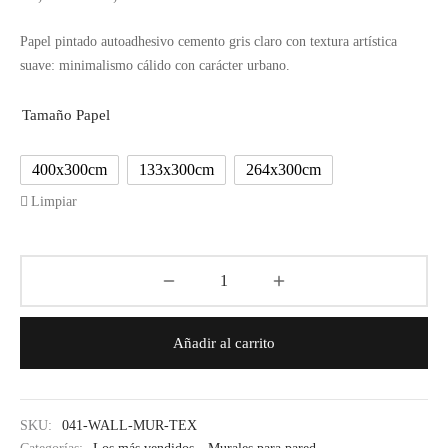
de
Papel pintado autoadhesivo cemento gris claro con textura artística
precios:
suave: minimalismo cálido con carácter urbano.
desde
59,99€
Tamaño Papel
hasta
179,99€
400x300cm
133x300cm
264x300cm
Limpiar
Añadir al carrito
SKU:
041-WALL-MUR-TEX