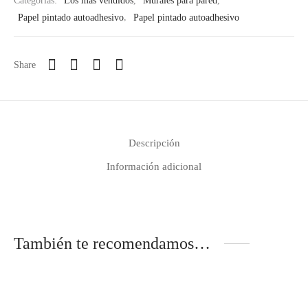
Categorías:
Los más vendidos
,
Murales para pared
,
Papel pintado autoadhesivo
,
Papel pintado autoadhesivo
Share
Descripción
Información adicional
También te recomendamos…