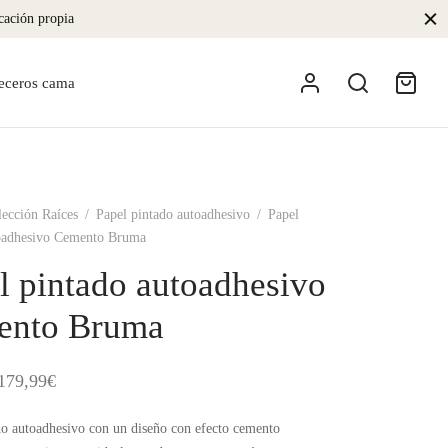
icación propia
eceros cama
ección Raíces
/
Papel pintado autoadhesivo
/
Papel
toadhesivo Cemento Bruma
l pintado autoadhesivo
ento Bruma
Rango
179,99
€
de
do autoadhesivo con un diseño con efecto cemento
precios: