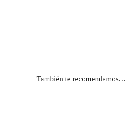
También te recomendamos…
Papel pintado autoadhesivo Piedra
Papel p