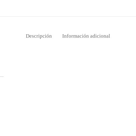
Descripción
Información adicional
Papel pintado autoadhesivo mura
Cemento vintage
intado autoadhesivo Piedra