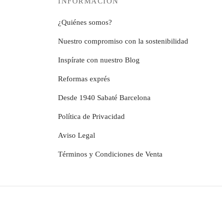
INFORMACIÓN
21,99€
Las
opciones
¿Quiénes somos?
se
Nuestro compromiso con la sostenibilidad
pueden
elegir
Inspírate con nuestro Blog
en
Reformas exprés
la
página
Desde 1940 Sabaté Barcelona
de
Política de Privacidad
producto
Aviso Legal
Términos y Condiciones de Venta