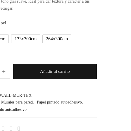
tono gris suave, ideal para dar textura y carácter a tus
desde
recargar.
59,99€
hasta
pel
179,99€
0cm
133x300cm
264x300cm
Añadir al carrito
-WALL-MUR-TEX
Murales para pared
,
Papel pintado autoadhesivo
,
ado autoadhesivo