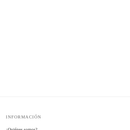
Yoga mat Teleno 180 x 60 cm
Yoga mat Lavanda 180 x 60
cm
34,64
€
34,64
€
Yoga mat Mandala blue 180 x
Yoga mat Triplex azul 180 x
60 cm
60 cm
34,64
€
34,64
€
INFORMACIÓN
¿Quiénes somos?