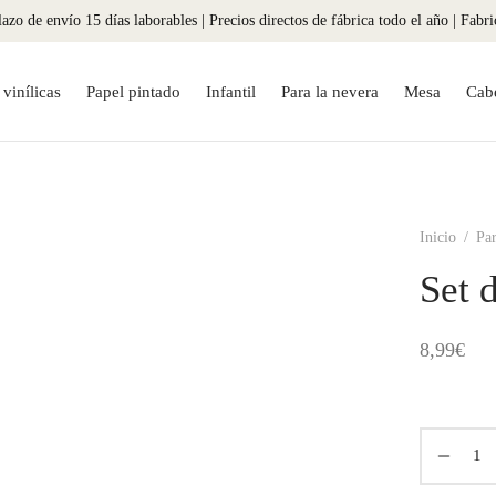
azo de envío 15 días laborables | Precios directos de fábrica todo el año | Fabr
vinílicas
Papel pintado
Infantil
Para la nevera
Mesa
Cab
Inicio
/
Par
Set 
8,99
€