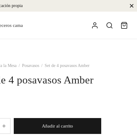
icación propia
eceros cama
a la Mesa
/
Posavasos
/
Set de 4 posavasos Amber
de 4 posavasos Amber
Añadir al carrito