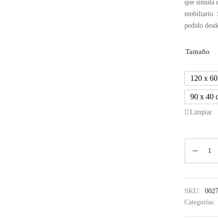
que simula 
mobiliario. 
pedido desd
Tamaño
120 x 6
90 x 40 
Limpiar
SKU:
002
Categorías: