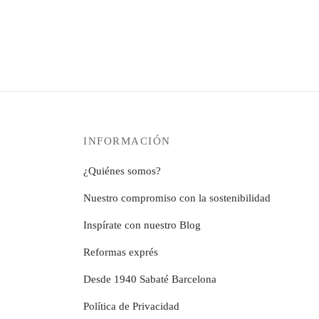
Camino de Mesa Almir
Camino
Rango
12,99
€
-
14,99
€
12,99
€
de
Este
Seleccionar opciones
Selecc
precios:
producto
desde
tiene
12,99€
múltiples
hasta
variantes.
14,99€
Las
INFORMACIÓN
opciones
se
¿Quiénes somos?
pueden
Nuestro compromiso con la sostenibilidad
elegir
en
Inspírate con nuestro Blog
la
Reformas exprés
página
de
Desde 1940 Sabaté Barcelona
producto
Política de Privacidad