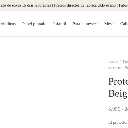
azo de envío 15 días laborables | Precios directos de fábrica todo el año | Fabr
vinílicas
Papel pintado
Infantil
Para la nevera
Mesa
Cab
Inicio
/
Par
escritorio 
Prot
Beig
8,99
€
-
2
El protector