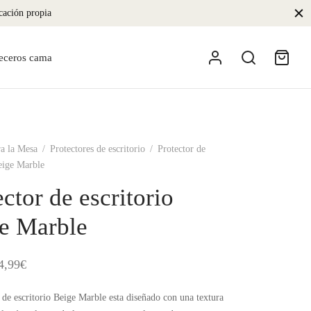
icación propia
eceros cama
a la Mesa
/
Protectores de escritorio
/
Protector de
Beige Marble
ector de escritorio
e Marble
Rango
4,99
€
de
 de escritorio Beige Marble esta diseñado con una textura
precios: