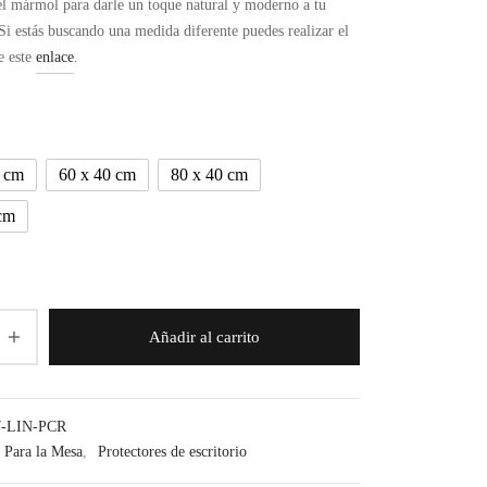
el mármol para darle un toque natural y moderno a tu
desde
Si estás buscando una medida diferente puedes realizar el
8,99€
e este
enlace
.
hasta
24,99€
0 cm
60 x 40 cm
80 x 40 cm
cm
Añadir al carrito
7-LIN-PCR
Para la Mesa
,
Protectores de escritorio