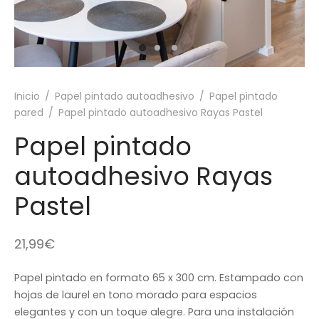
los para suelo
l para pared a medida
ectores de escritorio
os infantiles
Inicio
/
Papel pintado autoadhesivo
/
Papel pintado
lo a medida
pared
/
Papel pintado autoadhesivo Rayas Pastel
Papel pintado
autoadhesivo Rayas
Pastel
21,99
€
Papel pintado en formato 65 x 300 cm. Estampado con
hojas de laurel en tono morado para espacios
elegantes y con un toque alegre. Para una instalación