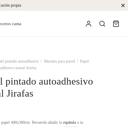
icación propia
eceros cama
el pintado autoadhesivo
/
Murales para pared
/
Papel
oadhesivo mural Jirafas
l pintado autoadhesivo
l Jirafas
 papel 400x300cm. Recuerda añadir la
espátula
a tu