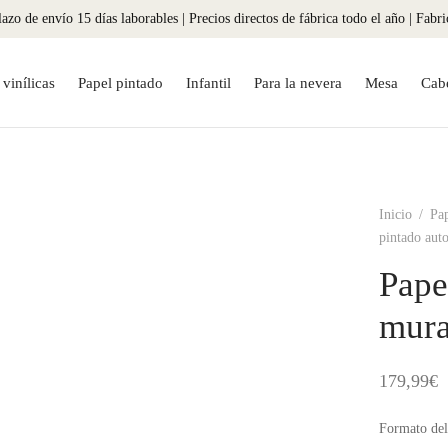
azo de envío 15 días laborables | Precios directos de fábrica todo el año | Fabr
vinílicas
Papel pintado
Infantil
Para la nevera
Mesa
Cab
Inicio
/
Pap
pintado aut
Pape
mura
179,99
€
Formato del