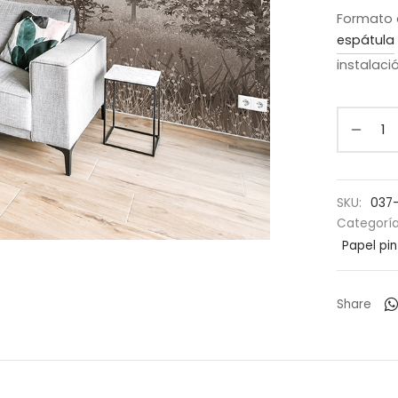
Formato 
espátula
instalaci
SKU:
037
Categorí
Papel pi
Share