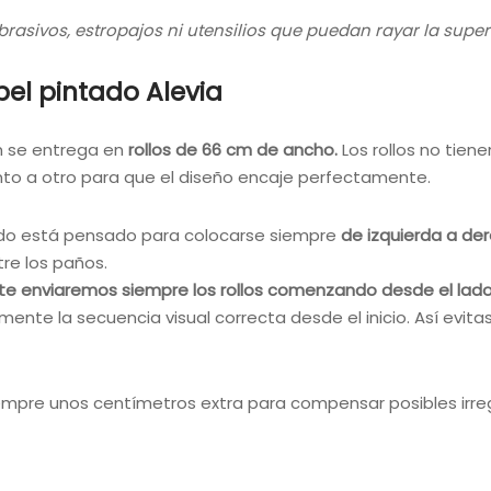
brasivos, estropajos ni utensilios que puedan rayar la superf
el pintado Alevia
m se entrega en
rollos de 66 cm de ancho.
Los rollos no tien
nto a otro para que el diseño encaje perfectamente.
tado está pensado para colocarse siempre
de izquierda a de
re los paños.
te enviaremos siempre los rollos comenzando desde el lado 
ente la secuencia visual correcta desde el inicio. Así evita
empre unos centímetros extra para compensar posibles irreg