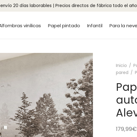
envío 20 días laborables | Precios directos de fábrica todo el año
Alfombras vinílicas
Papel pintado
Infantil
Para la nev
Inicio
/
P
pared
/
P
Pap
aut
Ale
179,99
€