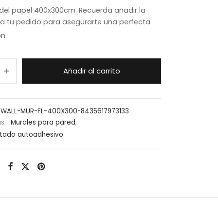
del papel 400x300cm. Recuerda añadir la
a tu pedido para asegurarte una perfecta
ón.
Añadir al carrito
-WALL-MUR-FL-400X300-8435617973133
as:
Murales para pared
,
ntado autoadhesivo