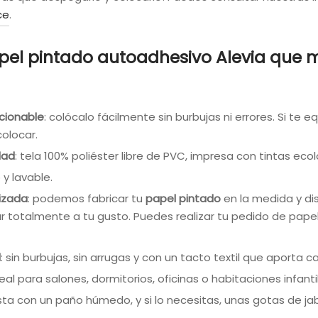
ce
.
pel pintado autoadhesivo Alevia que 
cionable
: colócalo fácilmente sin burbujas ni errores. Si te
olocar.
dad
: tela 100% poliéster libre de PVC, impresa con tintas ecol
y lavable.
izada
: podemos fabricar tu
papel pintado
en la medida y dis
r totalmente a tu gusto. Puedes realizar tu pedido de pape
l
: sin burbujas, sin arrugas y con un tacto textil que aporta ca
deal para salones, dormitorios, oficinas o habitaciones infanti
sta con un paño húmedo, y si lo necesitas, unas gotas de ja