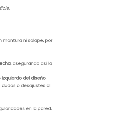
icie.
en montura ni solape, por
recha
, asegurando así la
izquierdo del diseño
,
s dudas o desajustes al
ularidades en la pared.