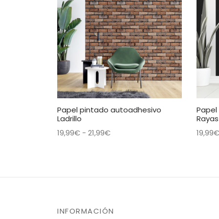
Papel pintado autoadhesivo
Papel
Ladrillo
Rayas
Rango
19,99
€
-
21,99
€
19,99
de
Este
Seleccionar opciones
Selec
precios:
producto
desde
tiene
19,99€
múltiples
hasta
variantes.
21,99€
Las
INFORMACIÓN
opciones