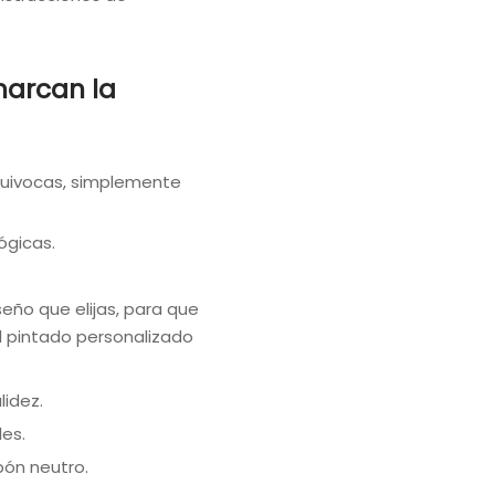
marcan la
 equivocas, simplemente
ógicas.
eño que elijas, para que
l pintado personalizado
lidez.
les.
bón neutro.