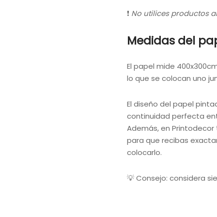
❗
No utilices productos a
Medidas del pap
El papel mide 400x300c
lo que se colocan uno ju
El diseño del papel pin
continuidad perfecta ent
Además, en Printodecor
para que recibas exactam
colocarlo.
💡 Consejo: considera si