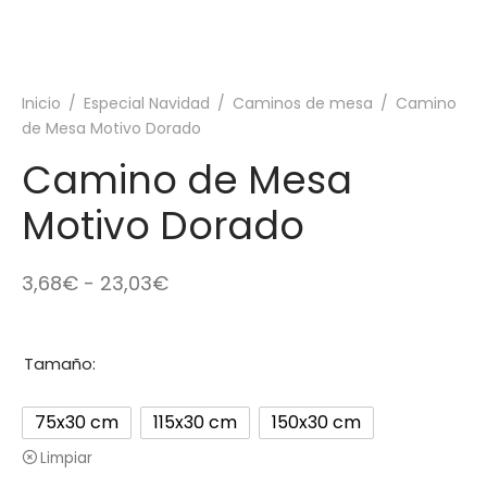
Inicio
/
Especial Navidad
/
Caminos de mesa
/
Camino
de Mesa Motivo Dorado
Camino de Mesa
Motivo Dorado
Rango
3,68
€
-
23,03
€
de
precios:
Tamaño:
desde
3,68€
75x30 cm
115x30 cm
150x30 cm
hasta
Limpiar
23,03€