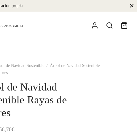
icación propia
eceros cama
bol de Navidad Sostenible
/
Árbol de Navidad Sostenible
lores
l de Navidad
enible Rayas de
res
Rango
56,70
€