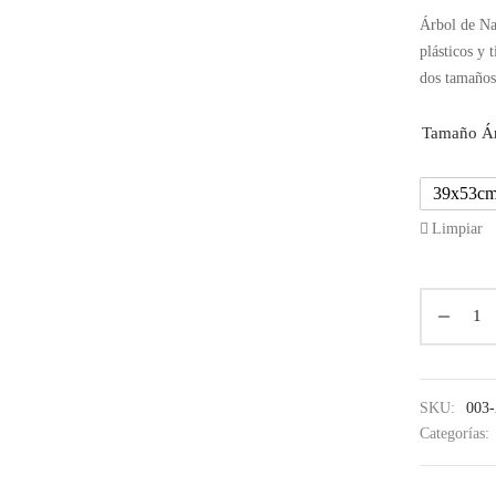
Árbol de Nav
plásticos y 
dos tamaños
Tamaño Á
39x53c
Limpiar
SKU:
003
Categorías: