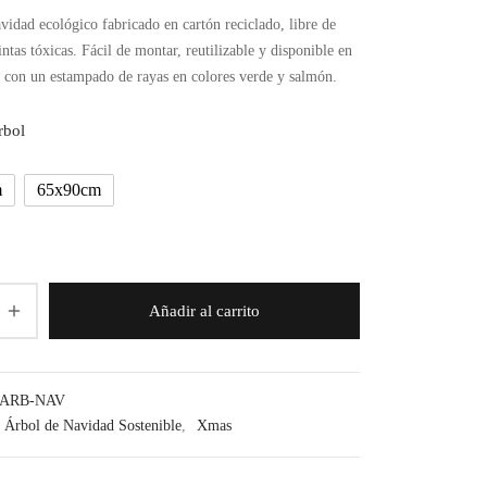
de
idad ecológico fabricado en cartón reciclado, libre de
precios:
tintas tóxicas. Fácil de montar, reutilizable y disponible en
desde
 con un estampado de rayas en colores verde y salmón.
32,17€
hasta
rbol
56,70€
m
65x90cm
Añadir al carrito
-ARB-NAV
Árbol de Navidad Sostenible
,
Xmas