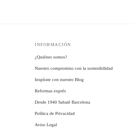
Rango
3,68
€
-
23,03
€
3,68
€
-
de
Este
Seleccionar opciones
Selecc
precios:
producto
desde
tiene
3,68€
múltiples
hasta
variantes.
INFORMACIÓN
23,03€
Las
opciones
¿Quiénes somos?
se
Nuestro compromiso con la sostenibilidad
pueden
elegir
Inspírate con nuestro Blog
en
Reformas exprés
la
página
Desde 1940 Sabaté Barcelona
de
Política de Privacidad
producto
Aviso Legal