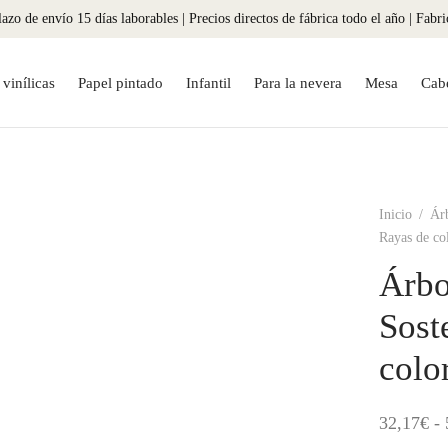
azo de envío 15 días laborables | Precios directos de fábrica todo el año | Fabr
vinílicas
Papel pintado
Infantil
Para la nevera
Mesa
Cab
Inicio
/
Ár
Rayas de co
Árbo
Sost
colo
32,17
€
-