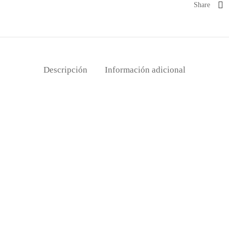
Share
Descripción
Información adicional
 de Mesa Rojo y Dorado
Camino de Mesa Árboles de Nav