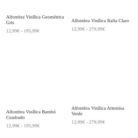
Alfombra Vinílica Geométrica
Alfombra Vinílica Rafia Claro
Gris
Rango
12,99
€
-
279,99
€
Rango
12,99
€
-
195,99
€
de
de
precios:
precios:
desde
desde
12,99€
12,99€
hasta
hasta
279,99€
195,99€
Alfombra Vinílica Artemisa
Alfombra Vinílica Bambú
Verde
Cuadrado
Rango
12,99
€
-
279,99
€
Rango
12,99
€
-
195,99
€
de
de
precios: