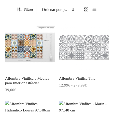
Filtros
os para suelo
 para pared a medida
ctores de escritorio
s infantiles
o a medida
Alfombra Vinílica a Medida
Alfombra Vinílica Tina
para Interior estándar
Rango
12,99
€
-
279,99
€
39,00
€
de
precios:
desde
12,99€