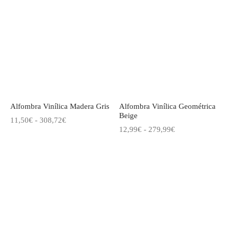
desde
12,99€
12,99€
hasta
hasta
279,99€
279,99€
Alfombra Vinílica Madera Gris
Alfombra Vinílica Geométrica
Beige
Rango
11,50
€
-
308,72
€
Rango
12,99
€
-
279,99
€
de
de
precios:
precios:
desde
desde
11,50€
12,99€
hasta
hasta
308,72€
279,99€