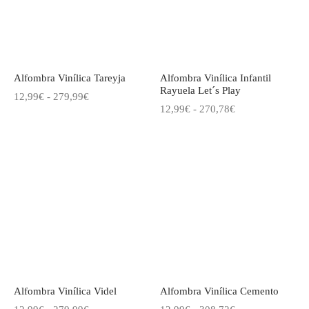
Alfombra Vinílica Tareyja
Alfombra Vinílica Infantil
Rayuela Let´s Play
Rango
12,99
€
-
279,99
€
Rango
12,99
€
-
270,78
€
de
de
precios:
precios:
desde
desde
12,99€
12,99€
hasta
hasta
279,99€
270,78€
Alfombra Vinílica Videl
Alfombra Vinílica Cemento
Rango
Rango