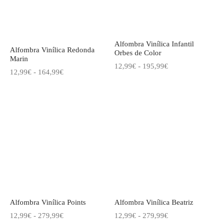
Alfombra Vinílica Infantil
Alfombra Vinílica Redonda
Orbes de Color
Marin
Rango
12,99
€
-
195,99
€
Rango
12,99
€
-
164,99
€
de
de
precios:
precios:
desde
desde
12,99€
12,99€
hasta
hasta
195,99€
164,99€
Alfombra Vinílica Points
Alfombra Vinílica Beatriz
Rango
Rango
12,99
€
-
279,99
€
12,99
€
-
279,99
€