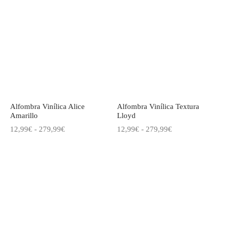
precios:
desde
desde
12,99€
12,99€
hasta
hasta
279,99€
195,99€
Alfombra Vinílica Alice
Alfombra Vinílica Textura
Amarillo
Lloyd
Rango
Rango
12,99
€
-
279,99
€
12,99
€
-
279,99
€
de
de
precios:
precios:
desde
desde
12,99€
12,99€
hasta
hasta
279,99€
279,99€