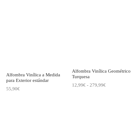
de
precios:
precios:
desde
desde
12,99€
12,99€
hasta
hasta
279,99€
279,99€
Alfombra Vinílica Geométrico
Alfombra Vinílica a Medida
Turquesa
para Exterior estándar
Rango
12,99
€
-
279,99
€
55,90
€
de
precios:
desde
12,99€
hasta
279,99€