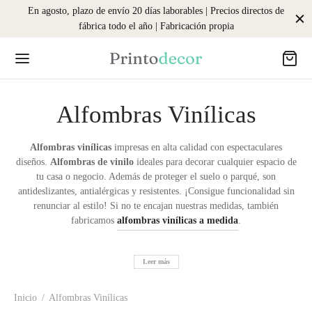
En agosto, plazo de envío 20 días laborables | Precios directos de
fábrica todo el año | Fabricación propia
Alfombras Vinílicas
Back
Back
Back
Back
Back
Back
Back
Back
Alfombras vinílicas
impresas en alta calidad con espectaculares
diseños.
Alfombras de vinilo
ideales para decorar cualquier espacio de
tu casa o negocio. Además de proteger el suelo o parqué, son
EDIDA
ILOS DECORATIVOS
OMBRAS VINÍLICAS
OMBRAS A MEDIDA
EL PINTADO
ANTIL
A LA NEVERA
A
antideslizantes, antialérgicas y resistentes. ¡Consigue funcionalidad sin
renunciar al estilo! Si no te encajan nuestras medidas, también
bras vinílicas a medida
odos
odas
bra a medida para interior
odos
bras infantiles
ficador semanal
les Individuales
fabricamos
alfombras vinílicas a medida
.
 para pared a medida
os para azulejos
mbras a medida
bra a medida para exterior
 pintado en rollo
 pintado infantil
 semanal
nos de mesa
Leer más
os decorativos a medida
os para muebles
es para pared
os Infantiles
s de la compra
vasos
Inicio
/
Alfombras Vinílicas
os para pared
 pintado infantil
eros infantiles
ctores de escritorio