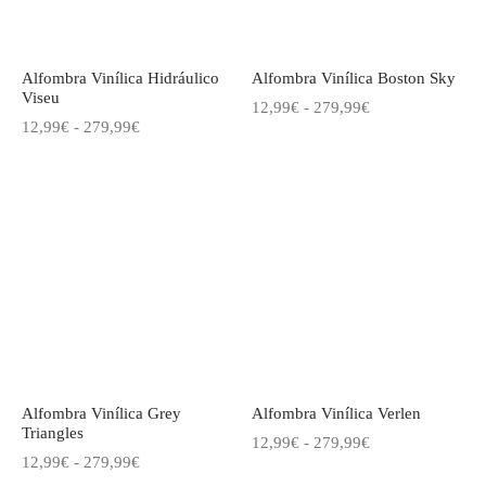
Alfombra Vinílica Hidráulico
Alfombra Vinílica Boston Sky
Viseu
Rango
12,99
€
-
279,99
€
Rango
12,99
€
-
279,99
€
de
de
precios:
precios:
desde
desde
12,99€
12,99€
hasta
hasta
279,99€
279,99€
Alfombra Vinílica Grey
Alfombra Vinílica Verlen
Triangles
Rango
12,99
€
-
279,99
€
Rango
12,99
€
-
279,99
€
de