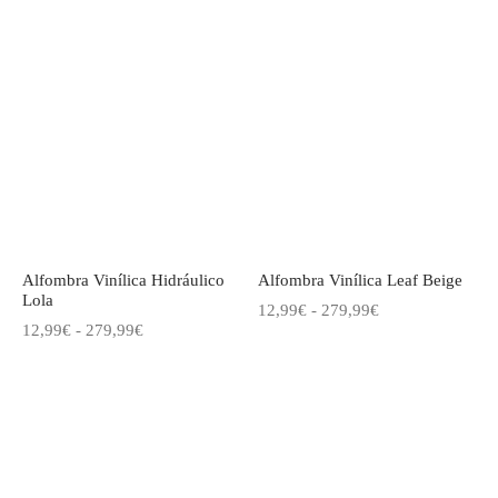
de
de
precios:
precios:
desde
desde
12,99€
12,99€
hasta
hasta
279,99€
279,99€
Alfombra Vinílica Hidráulico
Alfombra Vinílica Leaf Beige
Lola
Rango
12,99
€
-
279,99
€
Rango
12,99
€
-
279,99
€
de
de
precios:
precios:
desde
desde
12,99€
12,99€
hasta
hasta
279,99€
279,99€