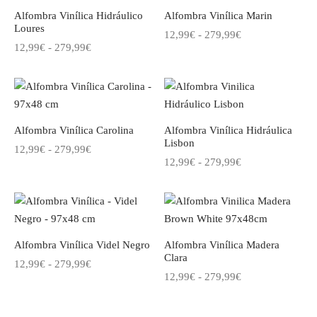
hasta
Alfombra Vinílica Hidráulico
Alfombra Vinílica Marin
279,99€
Loures
Rango
12,99
€
-
279,99
€
Rango
12,99
€
-
279,99
€
de
de
precios:
precios:
desde
desde
12,99€
12,99€
hasta
Alfombra Vinílica Carolina
Alfombra Vinílica Hidráulica
hasta
279,99€
Lisbon
Rango
12,99
€
-
279,99
€
279,99€
Rango
12,99
€
-
279,99
€
de
de
precios:
precios:
desde
desde
12,99€
12,99€
hasta
Alfombra Vinílica Videl Negro
Alfombra Vinílica Madera
hasta
279,99€
Clara
Rango
12,99
€
-
279,99
€
279,99€
Rango
12,99
€
-
279,99
€
de
de
precios:
precios:
desde