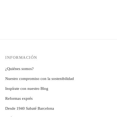
precios:
desde
desde
12,99€
12,99€
hasta
hasta
308,72€
279,99€
INFORMACIÓN
¿Quiénes somos?
Nuestro compromiso con la sostenibilidad
Inspírate con nuestro Blog
Reformas exprés
Desde 1940 Sabaté Barcelona