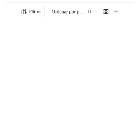
Filtros
Alfombra Vinílica a Medida
Alfombra Vinílica Tina
para Interior estándar
Rango
12,99
€
-
279,99
€
39,00
€
de
precios:
desde
12,99€
hasta
Alfombra Vinílica Hidráulico
Alfombra Vinílica Marin
279,99€
Loures
Rango
12,99
€
-
279,99
€
Rango
12,99
€
-
279,99
€
de
de