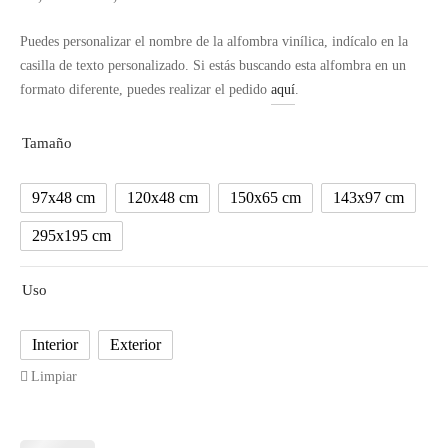
de
Puedes personalizar el nombre de la alfombra vinílica, indícalo en la
precios:
casilla de texto personalizado. Si estás buscando esta alfombra en un
desde
formato diferente, puedes realizar el pedido
aquí
.
50,39€
hasta
Tamaño
351,30€
97x48 cm
120x48 cm
150x65 cm
143x97 cm
295x195 cm
Uso
Interior
Exterior
Limpiar