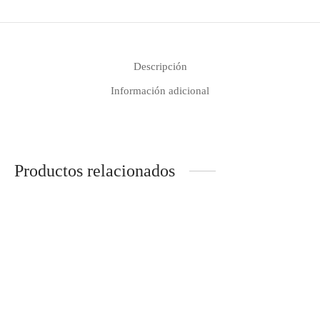
Descripción
Información adicional
Productos relacionados
Vinilo infantil dulces sueños
Alfombra Vinílica Infantil
Rango
24,90
€
-
26,90
€
Squiggle