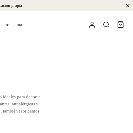
icación propia
eceros cama
o
ideales para decorar
ntes, antialérgicas y
as, también fabricamos