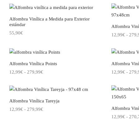
página
desde
tiene
se
de
12,99€
múltiples
pueden
producto
Alfombra Vinílica a Medida para Exterior
hasta
variantes.
elegir
estándar
Alfombra Viní
279,99€
Las
en
55,90
€
12,99
€
-
279,
opciones
la
Choose an option
Seleccionar o
se
página
pueden
de
elegir
producto
Alfombra Vinílica Points
Alfombra Viní
en
Rango
12,99
€
-
279,99
€
12,99
€
-
279,
la
de
Este
Seleccionar opciones
Seleccionar o
página
precios:
producto
de
desde
tiene
producto
Alfombra Vinílica Tareyja
12,99€
múltiples
Alfombra Viníl
Rango
12,99
€
-
279,99
€
hasta
variantes.
de
12,99
€
-
270,
Este
Seleccionar opciones
279,99€
Las
precios:
producto
Seleccionar o
opciones
desde
tiene
se