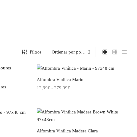
Filtros
Alfombra Vinílica Marin
ures
Rango
12,99
€
-
279,99
€
de
Este
Seleccionar opciones
precios:
producto
desde
tiene
12,99€
múltiples
hasta
variantes.
Alfombra Vinílica Madera Clara
279,99€
Las