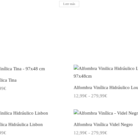
Leer más
lica Tina
Alfombra Vinílica Hidráulico Lo
Rango
99
€
Rango
de
12,99
€
-
279,99
€
Este
pciones
de
precios:
Este
producto
Seleccionar opciones
precios:
desde
producto
tiene
desde
12,99€
tiene
múltiples
lica Hidráulica Lisbon
Alfombra Vinílica Videl Negro
12,99€
hasta
múltiples
variantes.
Rango
Rango
99
€
12,99
€
-
279,99
€
hasta
279,99€
variantes.
Las