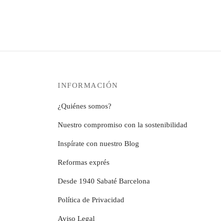
12,99€
múltiples
pueden
hasta
variantes.
elegir
279,99€
Las
en
opciones
la
se
página
pueden
de
elegir
producto
INFORMACIÓN
en
la
¿Quiénes somos?
página
de
Nuestro compromiso con la sostenibilidad
producto
Inspírate con nuestro Blog
Reformas exprés
Desde 1940 Sabaté Barcelona
Política de Privacidad
Aviso Legal