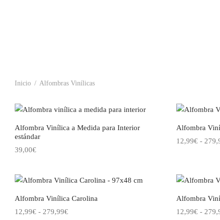
Inicio
/
Alfombras Vinílicas
Alfombra Vinílica a Medida para Interior
Alfombra Viní
estándar
12,99
€
-
279,
39,00
€
Seleccionar o
Choose an option
Alfombra Vinílica Carolina
Alfombra Viní
Rango
12,99
€
-
279,99
€
12,99
€
-
279,