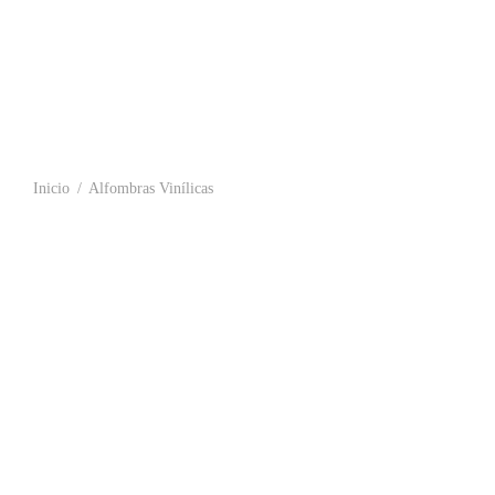
Inicio
/
Alfombras Vinílicas
Alfombra Vinílica a Medida para Interior
Alfombra Viní
estándar
12,99
€
-
279,
39,00
€
Seleccionar o
Choose an option