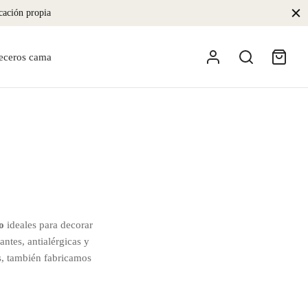
icación propia
eceros cama
o
ideales para decorar
ntes, antialérgicas y
as, también fabricamos