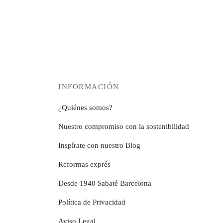
precios:
producto
Seleccionar o
opciones
desde
tiene
se
12,99€
múltiples
pueden
hasta
variantes.
elegir
279,99€
Las
en
opciones
la
se
página
INFORMACIÓN
pueden
de
elegir
producto
¿Quiénes somos?
en
la
Nuestro compromiso con la sostenibilidad
página
Inspírate con nuestro Blog
de
producto
Reformas exprés
Desde 1940 Sabaté Barcelona
Política de Privacidad
Aviso Legal