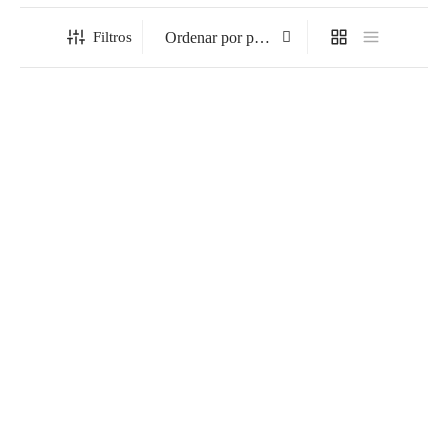
Filtros
Alfombra Vinílica a Medida
Alfombra Vinílica Tina
para Interior estándar
Rango
12,99
€
-
279,99
€
39,00
€
de
precios:
desde
12,99€
hasta
Alfombra Vinílica Hidráulico
Alfombra Vinílica Marin
279,99€
Loures
Rango
12,99
€
-
279,99
€
Rango
12,99
€
-
279,99
€
de
de