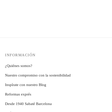
precios:
desde
desde
12,99€
12,99€
hasta
hasta
308,72€
279,99€
INFORMACIÓN
¿Quiénes somos?
Nuestro compromiso con la sostenibilidad
Inspírate con nuestro Blog
Reformas exprés
Desde 1940 Sabaté Barcelona