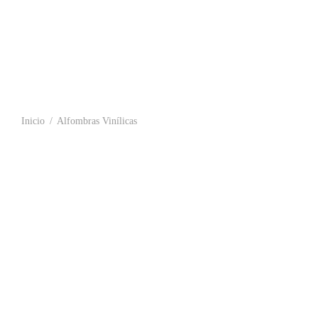
Inicio
/
Alfombras Vinílicas
Alfombra Vinílica a Medida para Interior
Alfombra Viní
estándar
12,99
€
-
279,
39,00
€
Seleccionar o
Choose an option