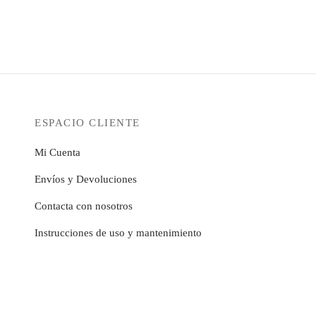
de
Este
precios:
producto
pciones
opciones
opciones
la
página
precios:
producto
desde
tiene
se
se
página
de
desde
tiene
12,99€
múltiples
pueden
pueden
de
producto
12,99€
múltiples
hasta
variantes.
elegir
elegir
producto
hasta
variantes.
279,99€
Las
en
en
270,78€
Las
opciones
la
la
opciones
se
página
página
ESPACIO CLIENTE
se
pueden
de
de
pueden
elegir
producto
producto
Mi Cuenta
elegir
en
en
la
Envíos y Devoluciones
la
página
Contacta con nosotros
página
de
de
producto
Instrucciones de uso y mantenimiento
producto