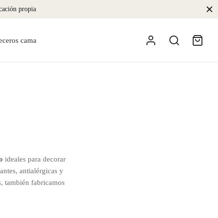
icación propia
eceros cama
o
ideales para decorar
ntes, antialérgicas y
as, también fabricamos