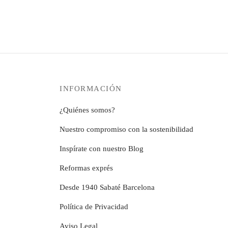
precios:
producto
Seleccionar o
opciones
desde
tiene
se
12,99€
múltiples
pueden
hasta
variantes.
elegir
279,99€
Las
en
opciones
la
se
página
INFORMACIÓN
pueden
de
elegir
producto
¿Quiénes somos?
en
la
Nuestro compromiso con la sostenibilidad
página
Inspírate con nuestro Blog
de
producto
Reformas exprés
Desde 1940 Sabaté Barcelona
Política de Privacidad
Aviso Legal