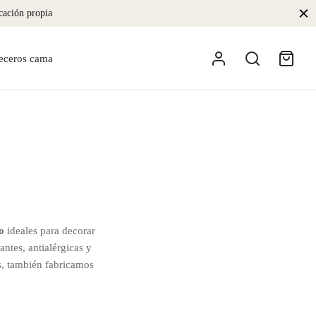
icación propia
eceros cama
o
ideales para decorar
ntes, antialérgicas y
as, también fabricamos