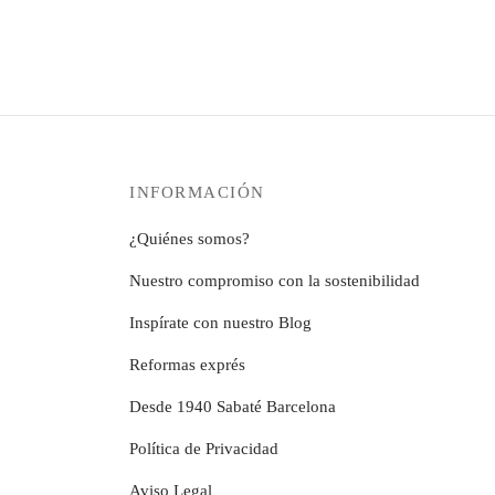
precios:
producto
Seleccionar o
opciones
desde
tiene
se
12,99€
múltiples
pueden
hasta
variantes.
elegir
279,99€
Las
en
opciones
la
se
página
INFORMACIÓN
pueden
de
elegir
producto
¿Quiénes somos?
en
la
Nuestro compromiso con la sostenibilidad
página
Inspírate con nuestro Blog
de
producto
Reformas exprés
Desde 1940 Sabaté Barcelona
Política de Privacidad
Aviso Legal