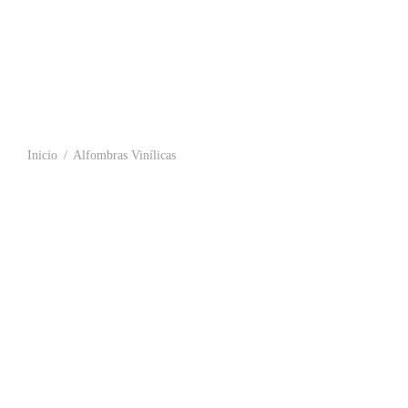
Inicio
/
Alfombras Vinílicas
Alfombra Vinílica a Medida para Interior
Alfombra Viní
estándar
12,99
€
-
279,
39,00
€
Seleccionar o
Choose an option