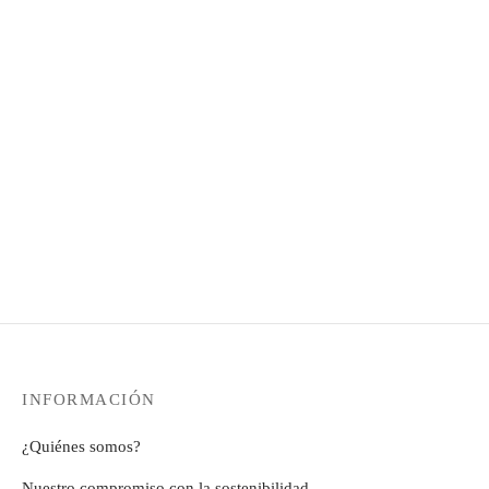
precios:
desde
desde
12,99€
12,99€
hasta
hasta
308,72€
279,99€
INFORMACIÓN
¿Quiénes somos?
Nuestro compromiso con la sostenibilidad