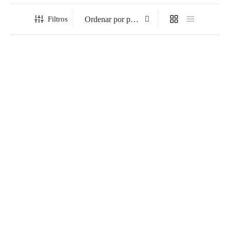
Filtros
Alfombra Vinílica a Medida
Alfombra Vinílica Tina
para Interior estándar
Rango
12,99
€
-
279,99
€
39,00
€
de
precios:
desde
12,99€
hasta
Alfombra Vinílica Hidráulico
Alfombra Vinílica Marin
279,99€
Loures
Rango
12,99
€
-
279,99
€
Rango
12,99
€
-
279,99
€
de
de